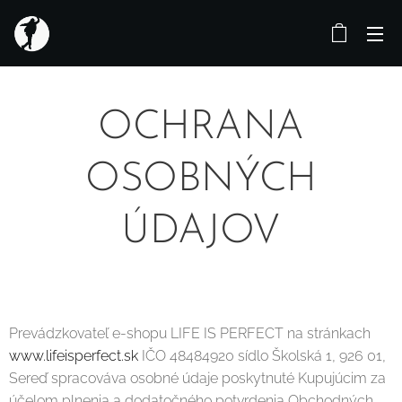
OCHRANA
OSOBNÝCH
ÚDAJOV
Prevádzkovateľ e-shopu LIFE IS PERFECT na stránkach
www.lifeisperfect.sk
IČO 48484920 sídlo Školská 1, 926 01,
Sereď spracováva osobné údaje poskytnuté Kupujúcim za
účelom plnenia a dodatočného potvrdenia Obchodných