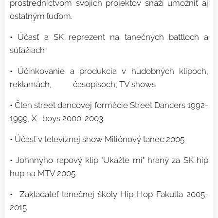
prostredníctvom svojich projektov snaží umožniť aj
ostatným ľuďom.
• Účasť a SK reprezent na tanečných battloch a
súťažiach
• Účinkovanie a produkcia v hudobných klipoch,
reklamách, časopisoch, TV shows
• Člen street dancovej formácie Street Dancers 1992-
1999, X- boys 2000-2003
• Účasť v televíznej show Miliónový tanec 2005
• Johnnyho rapový klip "Ukážte mi" hraný za SK hip
hop na MTV 2005
• Zakladateľ tanečnej školy Hip Hop Fakulta 2005-
2015