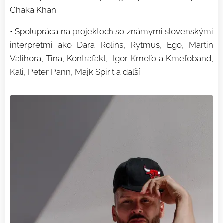
Chaka Khan
• Spolupráca na projektoch so známymi slovenskými
interpretmi ako Dara Rolins, Rytmus, Ego, Martin
Valihora, Tina, Kontrafakt, Igor Kmeťo a Kmeťoband,
Kali, Peter Pann, Majk Spirit a daľší.