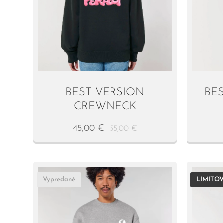
BEST VERSION
BE
CREWNECK
45,00
€
55,00
€
Vypredané
LIMITOV