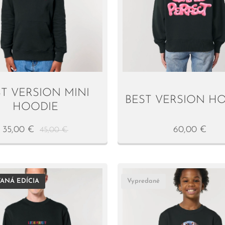
ST VERSION MINI
BEST VERSION H
HOODIE
35,00
€
60,00
€
45,00
€
ANÁ EDÍCIA
Vypredané