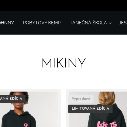
OHNNY
POBYTOVÝ KEMP
TANEČNÁ ŠKOLA
JE
MIKINY
ANÁ EDÍCIA
Vypredané
LIMITOVANÁ EDÍCIA