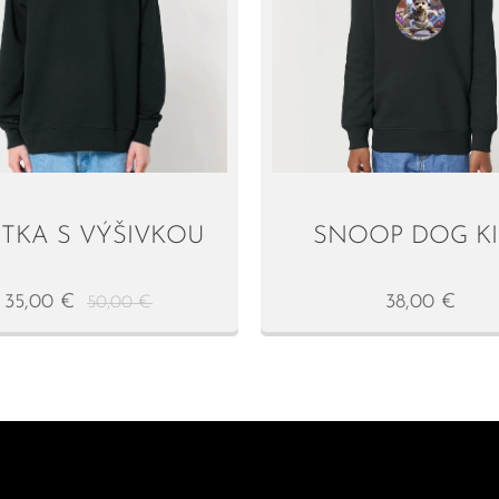
ITKA S VÝŠIVKOU
SNOOP DOG KI
35,00
€
38,00
€
50,00
€