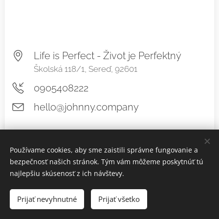
Life is Perfect - Život je Perfektný
Školská 118/1, Sereď, 92601
0905408222
hello@johnny.company
Používame cookies, aby sme zaistili správne fungovanie a
bezpečnosť našich stránok. Tým vám môžeme poskytnúť tú
najlepšiu skúsenosť z ich návštevy.
Prijať nevyhnutné
Prijať všetko
www.lifeisperfect.sk
Cookies