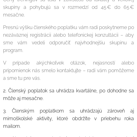
skupiny a pohybujú sa v rozmedzí od 45 € do 65 €
mesačne.
Presnú výšku členského poplatku vám radi poskytneme po
nezáväznej registrácii alebo telefonickej konzultácii – aby
sme vám vedeli odporučiť najvhodnejšiu skupinu a
program.
V prípade akýchkoľvek otázok, nejasností alebo
pripomienok nás smelo kontaktujte – radi vám pomôžeme
a sme tu pre vás.
2. Členský poplatok sa uhrádza kvartálne, po dohodne sa
môže aj mesačne.
3. Členským poplatkom sa uhrádzajú zároveň aj
mimoškolské aktivity, ktoré obdržíte v priebehu roka
mailom.