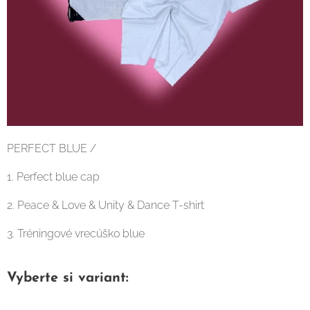
PERFECT BLUE /
1. Perfect blue cap
2. Peace & Love & Unity & Dance T-shirt
3. Tréningové vrecúško blue
Vyberte si variant: