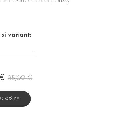
Perfect & You are Perfect ponožky
si variant:
€
85,00
€
O KOŠÍKA