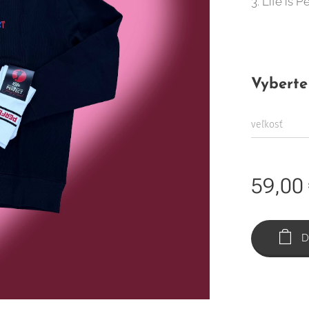
3. Life is 
Vyberte 
veľkosť
59,00
D