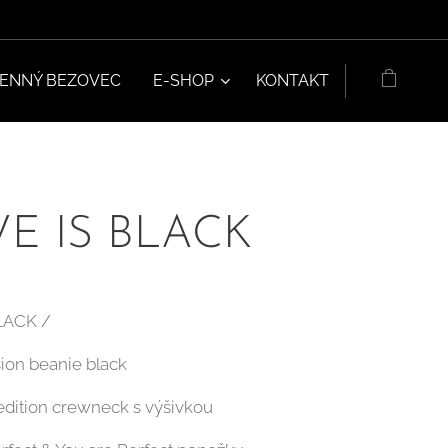
SENNÝ BEZOVEC
E-SHOP
KONTAKT
E IS BLACK
LACK /
sion beanie black
 edition crewneck s výšivkou