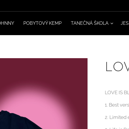
OHNNY
POBYTOVÝ KEMP
TANEČNÁ ŠKOLA
JE
LOV
LOVE IS B
1. Best ver
2. Limited