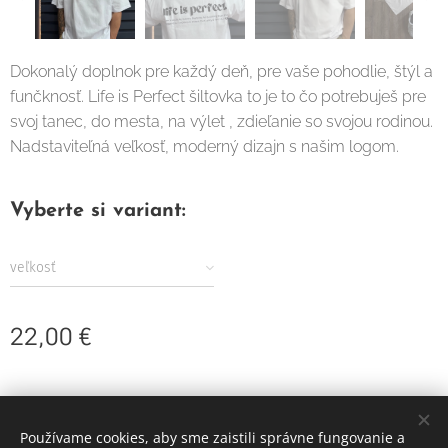
Dokonalý doplnok pre každý deň, pre vaše pohodlie, štýl a
funčknosť. Life is Perfect šiltovka to je to čo potrebuješ pre
svoj tanec, do mesta, na výlet , zdieľanie so svojou rodinou.
Nadstaviteľná veľkosť, moderný dizajn s našim logom.
Vyberte si variant:
veľkosť
22,00
€
Používame cookies, aby sme zaistili správne fungovanie a